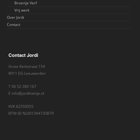
Broertje Verf
Vrij werk
Over Jordi
Contact
Contact Jordi
Grote Kerkstraat 154
8911 EG Leeuwarden
T 06 52 380 167
E info@jordihainje.nl
KVK 62550055
BTW-ID NL001394730B79