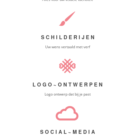
S C H I L D E R I J E N
Uw wens vertaald met verf
L O G O ~ O N T W E R P E N
Logo ontwerp dat bij je past
S O C I A L ~ M E D I A