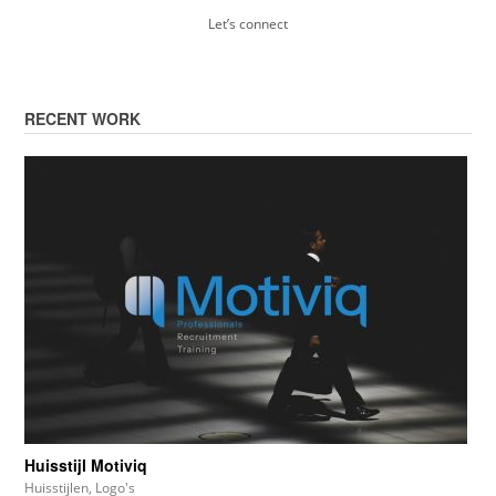
Let’s connect
RECENT WORK
Huisstijl Motiviq
Huisstijlen
,
Logo's