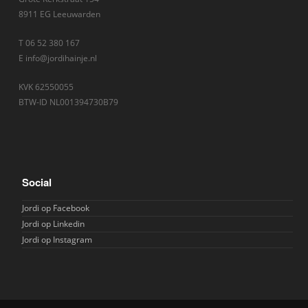
8911 EG Leeuwarden
T 06 52 380 167
E info@jordihainje.nl
KVK 62550055
BTW-ID NL001394730B79
Social
Jordi op Facebook
Jordi op Linkedin
Jordi op Instagram