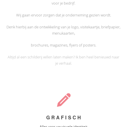
voor je bedrijf.
Wij gaan ervoor zorgen dat je onderneming gezien wordt.
Denk hierbij aan de ontwikkeling van je logo, visitekaartje, briefpapier,
menukaarten,
brochures, magazines, flyers of posters.
Altijd al een schilderij willen laten maken? Ik ben heel benieuwd naar
je verhaal.
G R A F I S C H
Alles voor uw visuele identiteit