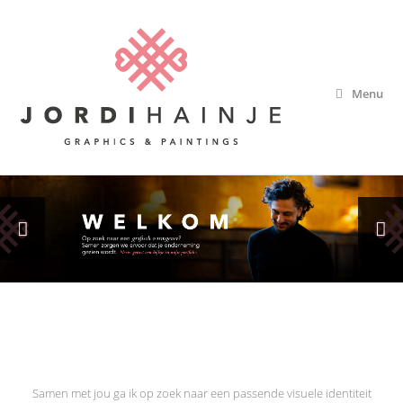
Menu
Samen met jou ga ik op zoek naar een passende visuele identiteit