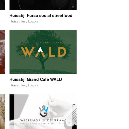
Huisstijl Fursa social streetfood
Huisstijlen
,
Logo's
Huisstijl Grand Café WALD
Huisstijlen
,
Logo's