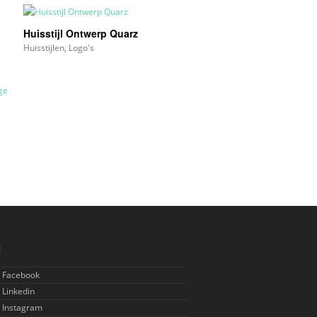
l
Huisstijl Ontwerp Quarz
Huisstijlen
,
Logo's
l
p Facebook
p Linkedin
p Instagram