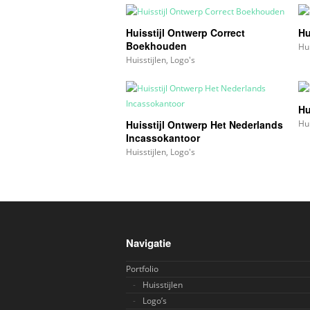
Huisstijl Ontwerp Correct
Hu
Boekhouden
Hui
Huisstijlen
,
Logo's
Hu
Huisstijl Ontwerp Het Nederlands
Hui
Incassokantoor
Huisstijlen
,
Logo's
Navigatie
Portfolio
Huisstijlen
Logo’s