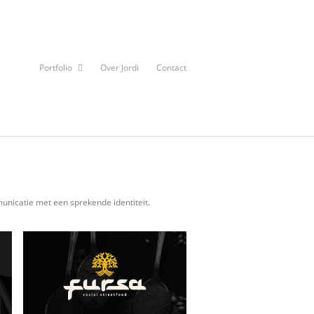
Portfolio
Over Jordi
Contact
mmunicatie met een sprekende identiteit.