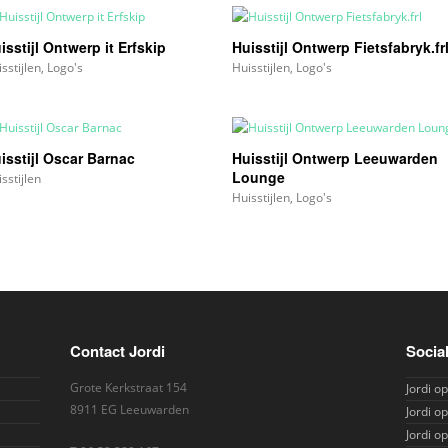
isstijl Ontwerp it Erfskip
Huisstijl Ontwerp Fietsfabryk.fr
sstijlen
,
Logo's
Huisstijlen
,
Logo's
isstijl Oscar Barnac
Huisstijl Ontwerp Leeuwarden
Lounge
sstijlen
Huisstijlen
,
Logo's
Contact Jordi
Socia
Grote Kerkstraat 154
Jordi o
8911 EG Leeuwarden
Jordi o
Jordi o