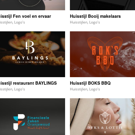
isstijl Fen voel en ervaar
Huisstijl Booij makelaars
sstijlen
,
Logo's
Huisstijlen
,
Logo's
isstijl restaurant BAYLINGS
Huisstijl BOKS BBQ
sstijlen
,
Logo's
Huisstijlen
,
Logo's